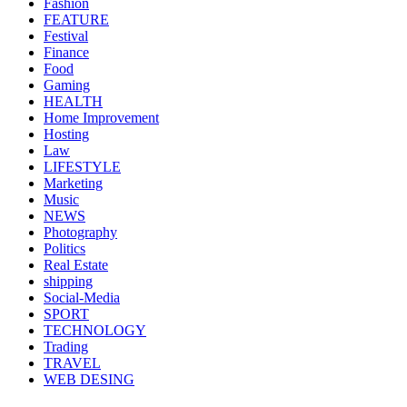
Fashion
FEATURE
Festival
Finance
Food
Gaming
HEALTH
Home Improvement
Hosting
Law
LIFESTYLE
Marketing
Music
NEWS
Photography
Politics
Real Estate
shipping
Social-Media
SPORT
TECHNOLOGY
Trading
TRAVEL
WEB DESING