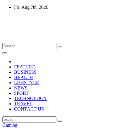
Skip
Fri. Aug 7th, 2026
to
content
Mircari Travel Blog
Read to Learn Everything
FEATURE
BUSINESS
HEALTH
LIFESTYLE
NEWS
SPORT
TECHNOLOGY
TRAVEL
CONTACT US
Gaming