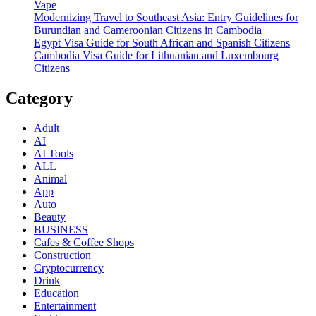
Vape
Modernizing Travel to Southeast Asia: Entry Guidelines for
Burundian and Cameroonian Citizens in Cambodia
Egypt Visa Guide for South African and Spanish Citizens
Cambodia Visa Guide for Lithuanian and Luxembourg
Citizens
Category
Adult
AI
AI Tools
ALL
Animal
App
Auto
Beauty
BUSINESS
Cafes & Coffee Shops
Construction
Cryptocurrency
Drink
Education
Entertainment