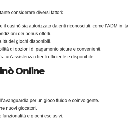
nte considerare diversi fattori:
e il casinò sia autorizzato da enti riconosciuti, come l’ADM in Ita
condizioni dei bonus offerti.
alità dei giochi disponibili.
ibilità di opzioni di pagamento sicure e convenienti.
fra un’assistenza clienti efficiente e disponibile.
inò Online
all’avanguardia per un gioco fluido e coinvolgente.
arre nuovi giocatori.
 funzionalità e giochi esclusivi.