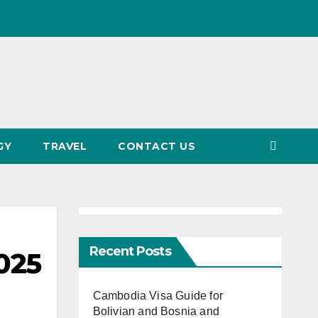
GY
TRAVEL
CONTACT US
Recent Posts
2025
Cambodia Visa Guide for
Bolivian and Bosnia and