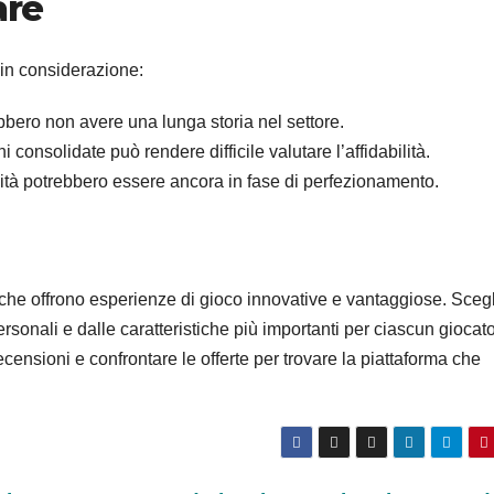
are
 in considerazione:
bbero non avere una lunga storia nel settore.
 consolidate può rendere difficile valutare l’affidabilità.
lità potrebbero essere ancora in fase di perfezionamento.
 che offrono esperienze di gioco innovative e vantaggiose. Sceg
rsonali e dalle caratteristiche più importanti per ciascun giocat
censioni e confrontare le offerte per trovare la piattaforma che