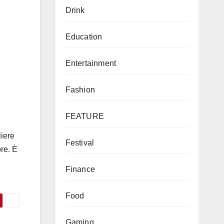
Drink
Education
Entertainment
Fashion
FEATURE
liere
Festival
ore. È
Finance
Food
Gaming