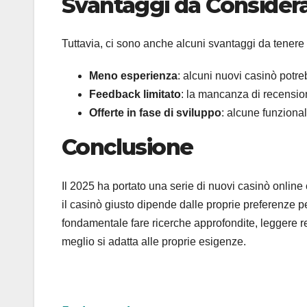
Svantaggi da Consider
Tuttavia, ci sono anche alcuni svantaggi da tenere
Meno esperienza
: alcuni nuovi casinò potre
Feedback limitato
: la mancanza di recensioni
Offerte in fase di sviluppo
: alcune funziona
Conclusione
Il 2025 ha portato una serie di nuovi casinò online
il casinò giusto dipende dalle proprie preferenze pe
fondamentale fare ricerche approfondite, leggere re
meglio si adatta alle proprie esigenze.