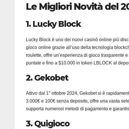
Le Migliori Novità del 2
1. Lucky Block
Lucky Block è uno dei nuovi casinò online più dis
gioco online grazie all’uso della tecnologia blockcha
roulette, offre un’esperienza di gioco trasparente 
puntate e fino a $10.000 in token LBLOCK al depos
2. Gekobet
Attivo dal 1° ottobre 2024, Gekobet si è rapidamen
3.000€ e 100€ senza deposito, offre una vasta selezi
supporta numerosi metodi di pagamento e garantisce
3. Quigioco