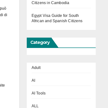
Citizens in Cambodia
 può
di di
Egypt Visa Guide for South
African and Spanish Citizens
Category
Adult
AI
ite
AI Tools
ALL