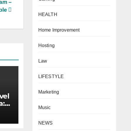
dam –
able
HEALTH
Home Improvement
Hosting
Law
LIFESTYLE
Marketing
vel
a:
Music
 for
NEWS