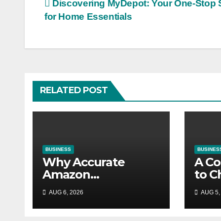
Post
Discovering MyDepot: Your One-Stop
for Home Essentials
navigation
RELATED POST
BUSINESS
BUSINES
Why Accurate
A Co
Amazon
to C
Accounting Is
Righ
AUG 6, 2026
AUG 5,
Essential for
Your
eCommerce