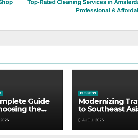
 Shop
Top-Rated Cleaning Services in Amster
Professional & Afford
S
BUSINESS
mplete Guide
Modernizing Tra
hoosing the
to Southeast Asi
t E-Liquid for
Entry Guidelines
 2026
AUG 1, 2026
 Vape
Burundian and
Cameroonian