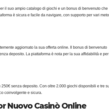
per il suo ampio catalogo di giochi e un bonus di benvenuto che
ttaforma è sicura e facile da navigare, con supporto per vari meto
temente aggiornato la sua offerta online. Il bonus di benvenuto
za deposito. La piattaforma è nota per la sua affidabilità e per
250€ senza deposito. Con oltre 2.000 giochi disponibili e tre su
oco coinvolgente e sicura.
ior Nuovo Casinò Online