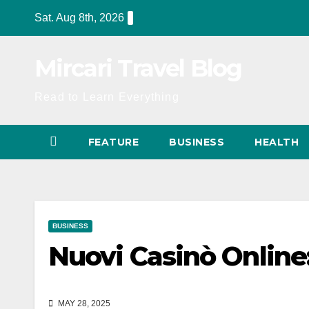
Skip
Sat. Aug 8th, 2026
to
content
Mircari Travel Blog
Read to Learn Everything
FEATURE
BUSINESS
HEALTH
BUSINESS
Nuovi Casinò Online:
MAY 28, 2025