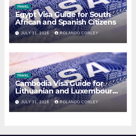
TRAVEL
Egypt Visa Guide for South
African and Spanish Citizens
JULY 31, 2026
ROLANDO CORLEY
TRAVEL
Cambodia Visa Guide for
Lithuanian and Luxembourg
Citizens
JULY 31, 2026
ROLANDO CORLEY