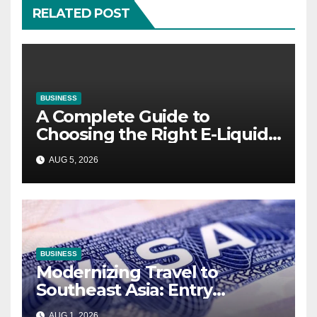
RELATED POST
BUSINESS
A Complete Guide to
Choosing the Right E-Liquid
for Your Vape
AUG 5, 2026
BUSINESS
Modernizing Travel to
Southeast Asia: Entry
Guidelines for Burundian
AUG 1, 2026