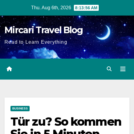
Skip
Thu. Aug 6th, 2026
8:13:57 AM
to
content
Mircari Travel Blog
Read to Learn Everything
BUSINESS
Tür zu? So kommen
Sie in 5 Minuten