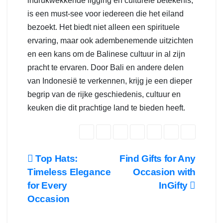
indrukwekkende ligging en culturele betekenis,
is een must-see voor iedereen die het eiland
bezoekt. Het biedt niet alleen een spirituele
ervaring, maar ook adembenemende uitzichten
en een kans om de Balinese cultuur in al zijn
pracht te ervaren. Door Bali en andere delen
van Indonesië te verkennen, krijg je een dieper
begrip van de rijke geschiedenis, cultuur en
keuken die dit prachtige land te bieden heeft.
Post
Top Hats:
Find Gifts for Any
Timeless Elegance
Occasion with
navigation
for Every
InGifty
Occasion