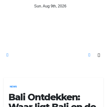
Skip
Sun. Aug 9th, 2026
to
content
Mircari Travel Blog
Read to Learn Everything
NEWS
Bali Ontdekken:
Waar ligt Bali en de